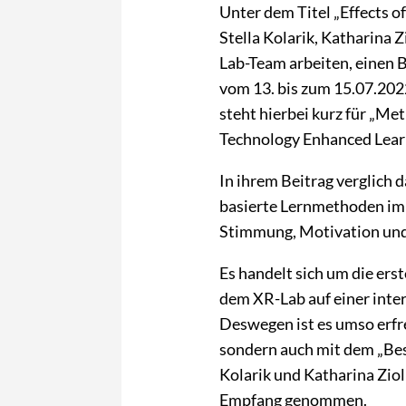
Unter dem Titel „Effects o
Stella Kolarik, Katharina Z
Lab-Team arbeiten, einen B
vom 13. bis zum 15.07.2022 
steht hierbei kurz für „Me
Technology Enhanced Lear
In ihrem Beitrag verglich 
basierte Lernmethoden im 
Stimmung, Motivation und
Es handelt sich um die ers
dem XR-Lab
auf einer inte
Deswegen ist es umso erfr
sondern auch mit dem „Bes
Kolarik und Katharina Ziol
Empfang genommen.