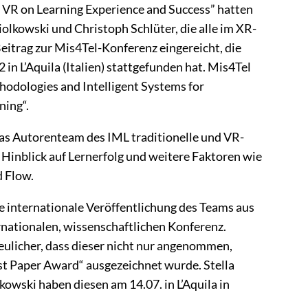
f VR on Learning Experience and Success” hatten
iolkowski und Christoph Schlüter, die alle im XR-
eitrag zur Mis4Tel-Konferenz eingereicht, die
in L’Aquila (Italien) stattgefunden hat. Mis4Tel
thodologies and Intelligent Systems for
ning“.
das Autorenteam des IML traditionelle und VR-
Hinblick auf Lernerfolg und weitere Faktoren wie
 Flow.
te internationale Veröffentlichung des Teams aus
rnationalen, wissenschaftlichen Konferenz.
eulicher, dass dieser nicht nur angenommen,
t Paper Award“ ausgezeichnet wurde. Stella
kowski haben diesen am 14.07. in L’Aquila in