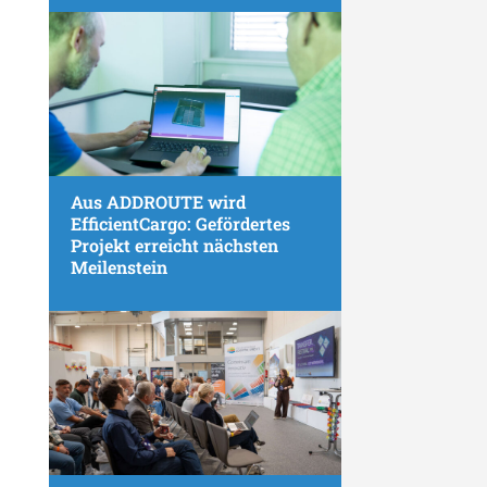
Aus ADDROUTE wird
EfficientCargo: Gefördertes
Projekt erreicht nächsten
Meilenstein