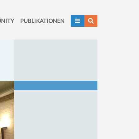
NITY
PUBLIKATIONEN

