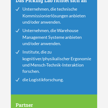
Das Picking Lab richtet sich an
Unternehmen, die technische
Kommissionierlösungen anbieten
und/oder anwenden.
Unternehmen, die Warehouse
Management Systeme anbieten
und/oder anwenden.
Institute, die zu
kognitiver/physikalischer Ergonomie
und Mensch-Technik-Interaktion
forschen.
die Logistikforschung.
Partner