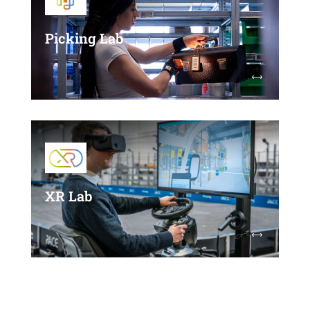
Picking Lab
Im Picking Lab untersuchen und bewerten wir
verschiedene klassische und moderne
Kommissioniermethoden, unterstützende
Technologien sowie Warehouse Management
Systeme.
XR Lab
Anwendungen mit Mixed Reality (XR) können
hier helfen: Sie steigern die intrinsische
Motivation der Mitarbeiter, können
Sprachbarrieren überwinden und die
Wissensvermittlung in Trainings effizienter
gestalten.