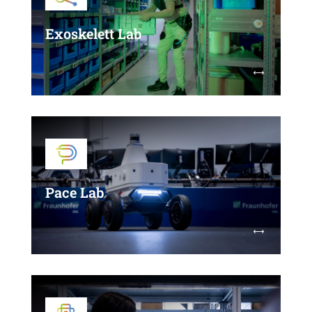
Exoskelett Lab
Im Exoskelett Lab führen wir Probandenstudien
in einem Test-Parcours mit typischen
logistischen Haupt- und Nebentätigkeiten
(Kommissionierung, Be- und Entladung,
Transportvorgänge) durch.
Pace Lab
Neben der agilen Entwicklung bietet das PACE
Lab Unternehmen ein Referenzsystem zum
Testen von Sensorik, Lokalisierungssystemen,
mobilen Robotern und Drohnen sowie Mensch-
Technik-Interaktionen.